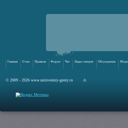
Главная
О нас
Правила
Форум
Чат
Люди говорят
Обсуждения
Моде
© 2009 - 2026 www.neizvestniy-geniy.ru
арта сайта