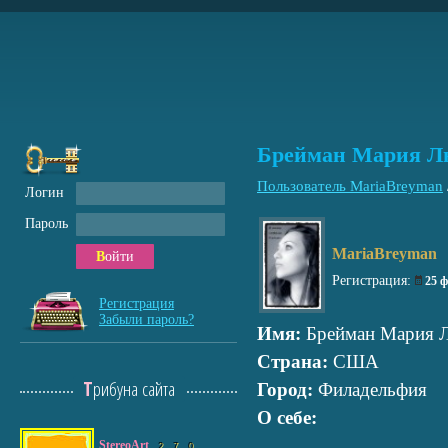
Брейман Мария Л
Пользователь MariaBreyman
Логин
Пароль
MariaBreyman
Войти
Регистрация:
25 
Регистрация
Забыли пароль?
Имя:
Брейман Мария 
Страна:
США
Трибуна сайта
Город:
Филадельфия
О себе:
StereoArt
2
7
0