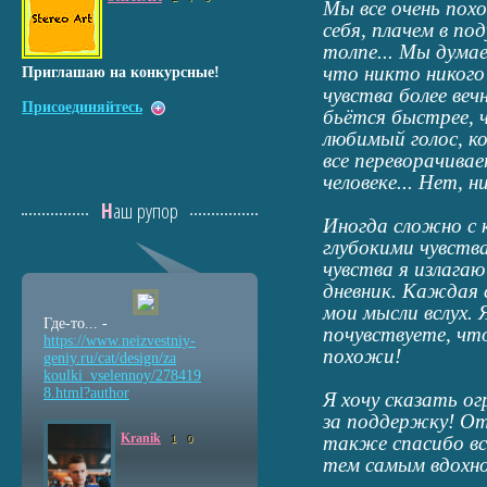
Мы все очень пох
себя, плачем в под
толпе... Мы дума
что никто никого
Приглашаю на конкурсные!
чувства более вечн
Присоединяйтесь
бьётся быстрее, ч
любимый голос, к
все переворачива
человеке... Нет, н
Наш рупор
Иногда сложно с 
глубокими чувств
чувства я излагаю
дневник. Каждая 
мои мысли вслух. 
Где-то... -
почувствуете, что
https://www.neizvestniy
-
похожи!
geniy.ru/cat/design/za
koulki_vselennoy/278419
8.html?author
Я хочу сказать о
за поддержку! От
Kranik
также спасибо вс
1
0
тем самым вдохно