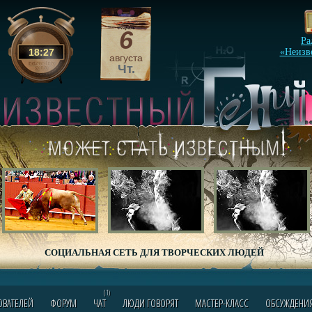
6
Ра
18
:
27
«Неизв
августа
Чт.
СОЦИАЛЬНАЯ СЕТЬ ДЛЯ ТВОРЧЕСКИХ ЛЮДЕЙ
(1)
ОВАТЕЛЕЙ
ФОРУМ
ЧАТ
ЛЮДИ ГОВОРЯТ
МАСТЕР-КЛАСС
ОБСУЖДЕНИ