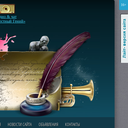
16+
Лайт-версия сайта
дио & чат
естный Гений»
Я
НОВОСТИ САЙТА
ОБЪЯВЛЕНИЯ
КОНТАКТЫ