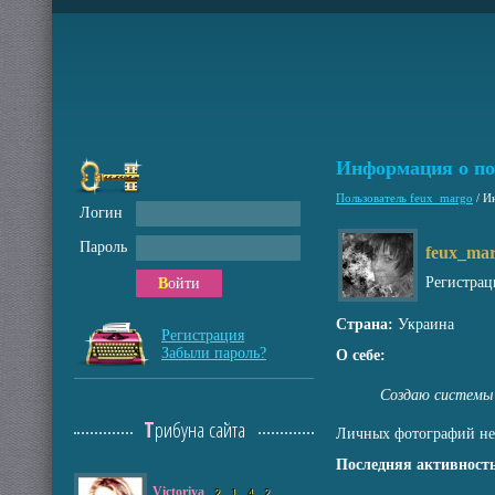
Информация о по
Пользователь feux_margo
/
Ин
Логин
Пароль
feux_ma
Регистрац
Войти
Страна:
Украина
Регистрация
Забыли пароль?
О себе:
Создаю системы 
Трибуна сайта
Личных фотографий не
Последняя активность
Victoriya
2
1
4
2