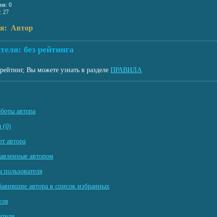
ня: 0
: 27
ля: Автор
теля: без рейтинга
рейтинг, Вы можете узнать в разделе
ПРАВИЛА
аботы автора
 (0)
т автора
тавленные автором
 пользователя
бавившие автора в список избранных
еля
ателя