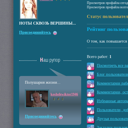
Просмотров профайла сегод
Просмотров профайла всего
Статус пользовате
НОТЫ СКВОЗЬ ВЕРШИНЫ...
Рейтинг пользова
Присоединяйтесь
О том, как повышается 
Всего работ:
1
Наш рупор
Посмотреть все р
Блог пользователя
Полушария жизни...
Комментарии рабо
Комментарии, ос
koshelewiktor1946
1
4
1
Избранные авторы
Пользователи, до
Присоединяйтесь
Друзья пользоват
Закладки пользов