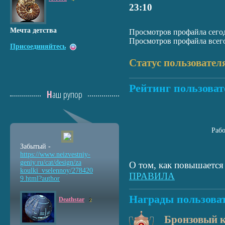
23:10
Мечта детства
Просмотров профайла сегод
Просмотров профайла всего
Присоединяйтесь
Статус пользовател
Рейтинг пользоват
Наш рупор
Раб
Забытый -
https://www.neizvestniy
-
geniy.ru/cat/design/za
О том, как повышается 
koulki_vselennoy/278420
ПРАВИЛА
9.html?author
Награды пользова
Deathstar
2
Бронзовый 