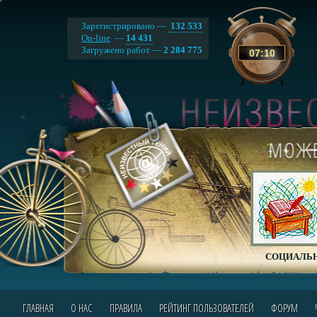
Зарегистрировано —
132 533
On-line
—
14 431
Загружено работ —
2 284 775
07
:
10
СОЦИАЛЬН
ГЛАВНАЯ
О НАС
ПРАВИЛА
РЕЙТИНГ ПОЛЬЗОВАТЕЛЕЙ
ФОРУМ