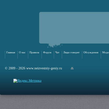
Главная
О нас
Правила
Форум
Чат
Люди говорят
Обсуждения
Моде
© 2009 - 2026 www.neizvestniy-geniy.ru
арта сайта