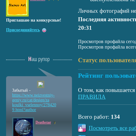
Личных фотографий не
Последняя активност
Приглашаю на конкурсные!
20:31
Присоединяйтесь
Просмотров профайла сегод
Просмотров профайла всего
Наш рупор
Статус пользовател
Рейтинг пользоват
О том, как повышается 
Забытый -
https://www.neizvestniy
-
ПРАВИЛА
geniy.ru/cat/design/za
koulki_vselennoy/278420
9.html?author
Всего работ:
134
Deathstar
2
Посмотреть все ра