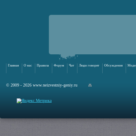
Главная
О нас
Правила
Форум
Чат
Люди говорят
Обсуждения
Моде
© 2009 - 2026 www.neizvestniy-geniy.ru
арта сайта