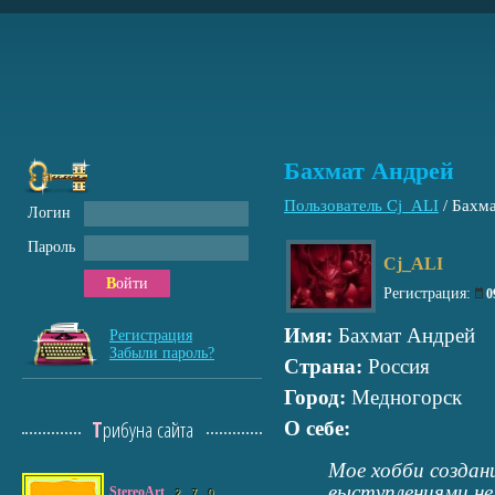
Бахмат Андрей
Пользователь Cj_ALI
/
Бахм
Логин
Пароль
Cj_ALI
Войти
Регистрация:
0
Имя:
Бахмат Андрей
Регистрация
Забыли пароль?
Страна:
Россия
Город:
Медногорск
Трибуна сайта
О себе:
Мое хобби создан
выступлениями не
StereoArt
2
7
0