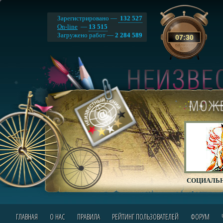
Зарегистрировано —
132 527
On-line
—
13 515
Загружено работ —
2 284 589
07
:
30
СОЦИАЛЬН
ГЛАВНАЯ
О НАС
ПРАВИЛА
РЕЙТИНГ ПОЛЬЗОВАТЕЛЕЙ
ФОРУМ