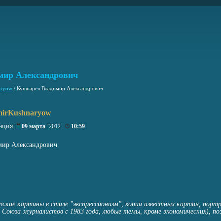
мир Александрович
aryow
/
Кушнарёв Владимир Александрович
mirKushnaryow
ация:
09 марта
’2012
10:59
ир Александрович
ские картины в стиле "экспрессионизм", копии известных картин, порт
 Союза журналистов с 1983 года, любые темы, кроме экономических), по