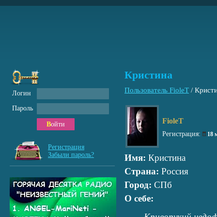
Кристина
Пользователь FioleT
/
Крист
Логин
Пароль
FioleT
Войти
Регистрация:
18 
Регистрация
Забыли пароль?
Имя:
Кристина
Страна:
Россия
Город:
СПб
О себе:
Криворукий недоф