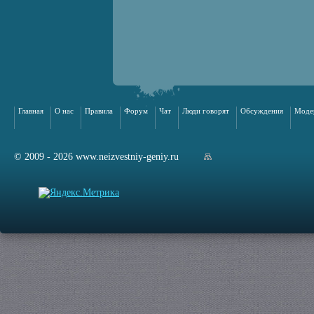
Главная
О нас
Правила
Форум
Чат
Люди говорят
Обсуждения
Моде
© 2009 - 2026 www.neizvestniy-geniy.ru
арта сайта