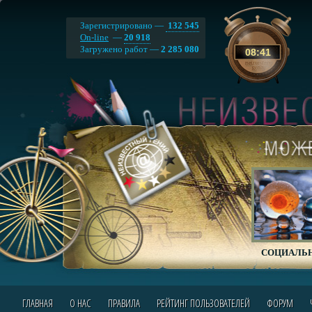
Зарегистрировано —
132 545
On-line
—
20 918
Загружено работ —
2 285 080
08
:
41
СОЦИАЛЬН
ГЛАВНАЯ
О НАС
ПРАВИЛА
РЕЙТИНГ ПОЛЬЗОВАТЕЛЕЙ
ФОРУМ