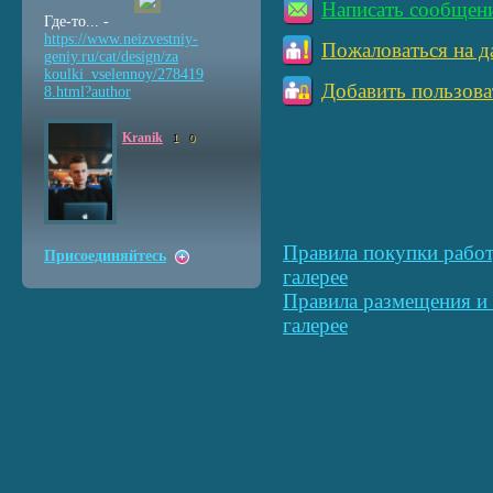
Написать сообщен
Где-то... -
https://www.neizvestniy
-
Пожаловаться на д
geniy.ru/cat/design/za
koulki_vselennoy/278419
Добавить пользова
8.html?author
Kranik
1
0
Правила покупки работ
Присоединяйтесь
галерее
Правила размещения и 
галерее