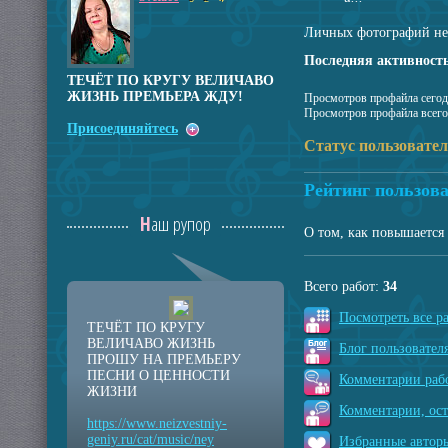
Личных фотографий не
Последняя активность
ТЕЧЁТ ПО КРУГУ ВЕЛИЧАВО
ЖИЗНЬ ПРЕМЬЕРА ЖДУ!
Просмотров профайла сегод
Просмотров профайла всего
Присоединяйтесь
Статус пользовате
Рейтинг пользова
Наш рупор
О том, как повышается 
Всего работ:
34
Посмотреть все р
ТЕЧЁТ ПО КРУГУ
ВЕЛИЧАВО ЖИЗНЬ
Блог пользователя
ПРОШУ НА ПРЕМЬЕРУ
ПЕСНИ О ЦЕННОСТИ
Комментарии рабо
ЖИЗНИ
Комментарии, ос
https://www.neizvestniy
-
geniy.ru/cat/music/ney
Избранные авторы