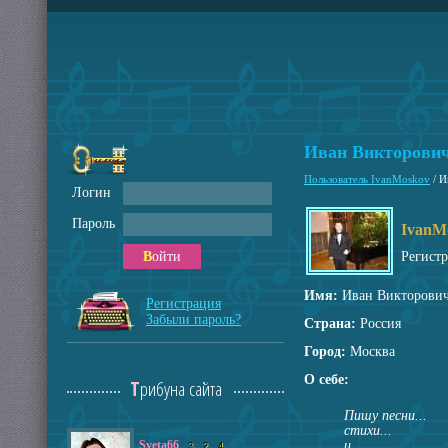
Иван Викторови
Пользователь IvanMoskov
/
И
Логин
Пароль
IvanM
Войти
Регист
Имя:
Иван Викторович
Регистрация
Забыли пароль?
Страна:
Россия
Город:
Москва
О себе:
Трибуна сайта
Пишу песни...
стихи...
Sveta66
и...
3
2
4