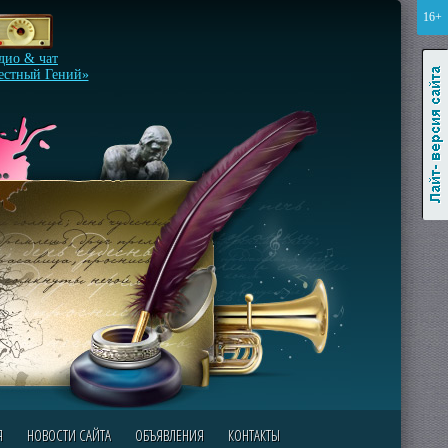
16+
Лайт-версия сайта
дио & чат
естный Гений»
Я
НОВОСТИ САЙТА
ОБЪЯВЛЕНИЯ
КОНТАКТЫ