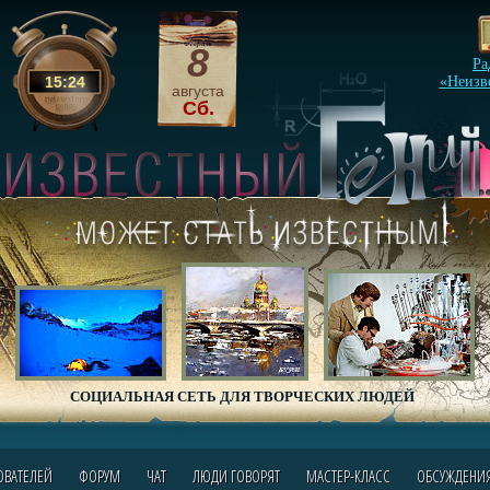
8
Ра
15
:
24
«Неизв
августа
Сб.
СОЦИАЛЬНАЯ СЕТЬ ДЛЯ ТВОРЧЕСКИХ ЛЮДЕЙ
ОВАТЕЛЕЙ
ФОРУМ
ЧАТ
ЛЮДИ ГОВОРЯТ
МАСТЕР-КЛАСС
ОБСУЖДЕНИ