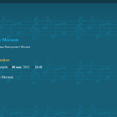
ч Москов
ван Викторович Москов
oskov
рация:
06 мая
’2012
21:41
 Москов