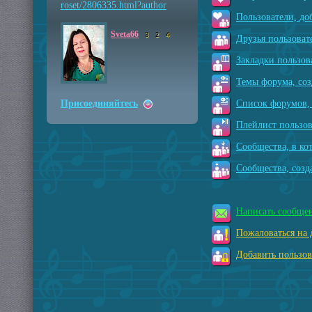
roset/2806335.html?auth
or
Пользователи, до
Sveta66
3
2
4
Друзья пользоват
Закладки пользов
Темы форума, соз
Присоединяйтесь
Список форумов, 
Плейлист пользов
Сообщества, в ко
Сообщества, созд
Написать сообще
Пожаловаться на 
Добавить пользов