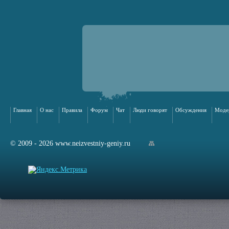
Главная
О нас
Правила
Форум
Чат
Люди говорят
Обсуждения
Моде
© 2009 - 2026 www.neizvestniy-geniy.ru
арта сайта