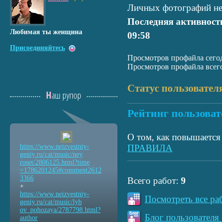
Личных фотографий не
Последняя активност
Любимая ты женщина
09:58
Присоединяйтесь
Просмотров профайла сегод
Просмотров профайла всего
Статус пользовател
Наш рупор
Рейтинг пользоват
О том, как повышается 
https://www.neizvestniy
-
ПРАВИЛА
geniy.ru/cat/music/ney
roset/2806125.html?time
=1786201245#comment2612
3366
Всего работ:
9
+
https://www.neizvestniy
-
Посмотреть все ра
geniy.ru/cat/music/lyb
ov_pohozaya/2787798.htm
l?
Блог пользователя 
author