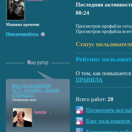
Последняя активност
00:24
Машина времени
Просмотров профайла сегод
Просмотров профайла всего
Присоединяйтесь
Статус пользовател
Рейтинг пользоват
Наш рупор
О том, как повышается 
ПРАВИЛА
https://vk.ru/audio5849
13777_456239071_3b2b626
e75564d2f25
Всего работ:
20
Любимая моя
Посмотреть все ра
hattrick
6
1
Блог пользователя 
Комментарии работ