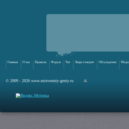
Главная
О нас
Правила
Форум
Чат
Люди говорят
Обсуждения
Моде
© 2009 - 2026 www.neizvestniy-geniy.ru
арта сайта