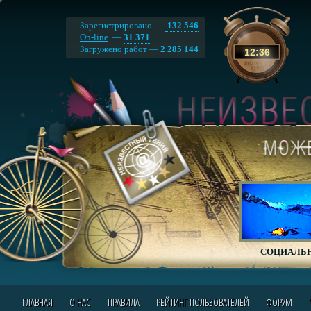
Зарегистрировано —
132 546
On-line
—
31 371
Загружено работ —
2 285 144
12
:
36
СОЦИАЛЬН
ГЛАВНАЯ
О НАС
ПРАВИЛА
РЕЙТИНГ ПОЛЬЗОВАТЕЛЕЙ
ФОРУМ