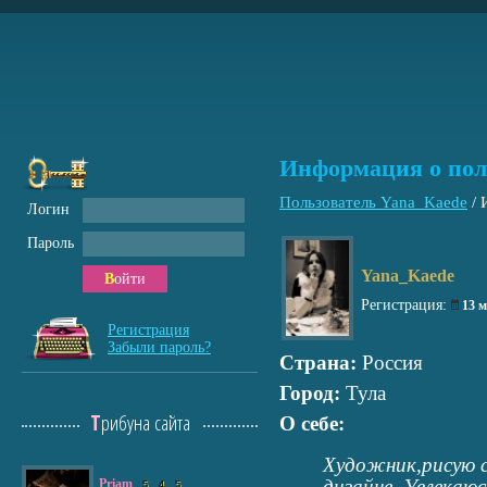
Информация о пол
Пользователь Yana_Kaede
/
Логин
Пароль
Yana_Kaede
Войти
Регистрация:
13 
Регистрация
Забыли пароль?
Страна:
Россия
Город:
Тула
Трибуна сайта
О себе:
Художник,рисую с
дизайне. Увлекаю
Priam
5
4
5