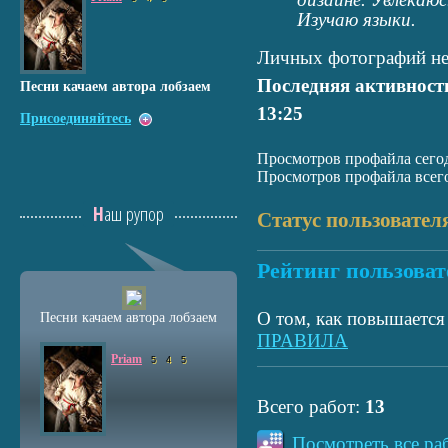
Изучаю языки.
Личных фотографий не
Последняя активност
Песни качаем автора лобзаем
13:25
Присоединяйтесь
Просмотров профайла сегод
Просмотров профайла всего
Наш рупор
Статус пользовател
Рейтинг пользоват
О том, как повышается 
Песни качаем автора лобзаем
ПРАВИЛА
Priam
5
4
5
Всего работ:
13
Посмотреть все ра