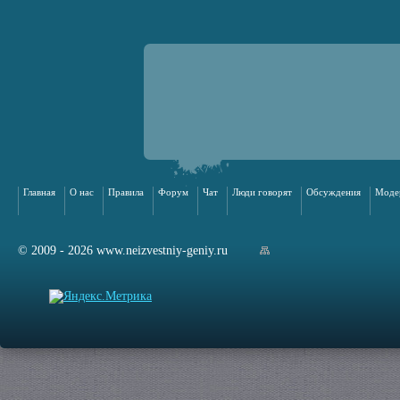
Главная
О нас
Правила
Форум
Чат
Люди говорят
Обсуждения
Моде
© 2009 - 2026 www.neizvestniy-geniy.ru
арта сайта