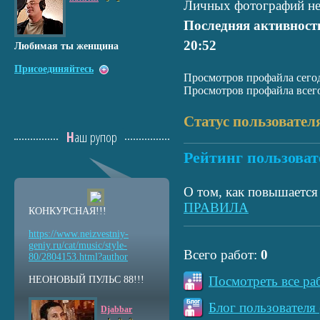
Личных фотографий не
Последняя активност
20:52
Любимая ты женщина
Присоединяйтесь
Просмотров профайла сегод
Просмотров профайла всего
Статус пользовател
Наш рупор
Рейтинг пользоват
О том, как повышается 
ПРАВИЛА
КОНКУРСНАЯ!!!
https://www.neizvestniy
-
geniy.ru/cat/music/sty
le-
Всего работ:
0
80/2804153.html?auth
or
Посмотреть все ра
НЕОНОВЫЙ ПУЛЬС 88!!!
Блог пользователя 
Djabbar