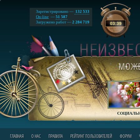
Зарегистрировано —
132 533
On-line
—
51 587
Загружено работ —
2 284 719
03
:
39
СОЦИАЛЬН
ГЛАВНАЯ
О НАС
ПРАВИЛА
РЕЙТИНГ ПОЛЬЗОВАТЕЛЕЙ
ФОРУМ