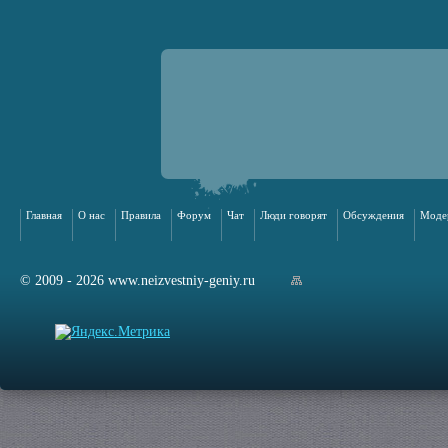
Главная
О нас
Правила
Форум
Чат
Люди говорят
Обсуждения
Моде
© 2009 - 2026 www.neizvestniy-geniy.ru
арта сайта