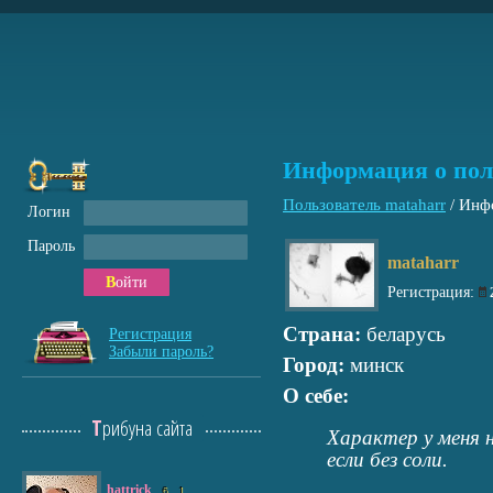
Информация о пол
Пользователь mataharr
/
Инфо
Логин
Пароль
mataharr
Войти
Регистрация:
Страна:
беларусь
Регистрация
Забыли пароль?
Город:
минск
О себе:
Трибуна сайта
Характер у меня н
если без соли.
hattrick
6
1