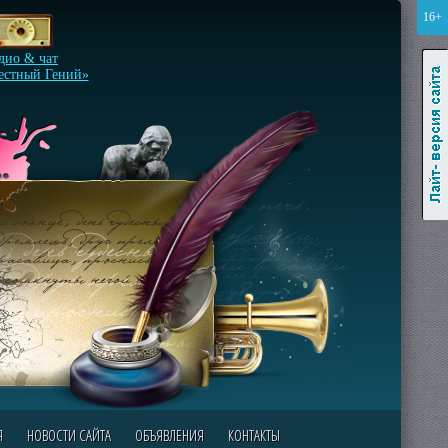
16+
Лайт-версия сайта
дио & чат
естный Гений»
Я
НОВОСТИ САЙТА
ОБЪЯВЛЕНИЯ
КОНТАКТЫ