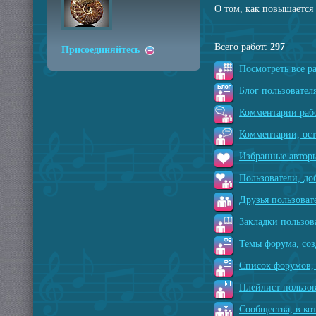
О том, как повышается 
Всего работ:
297
Присоединяйтесь
Посмотреть все р
Блог пользователя
Комментарии рабо
Комментарии, ос
Избранные авторы
Пользователи, до
Друзья пользоват
Закладки пользов
Темы форума, соз
Список форумов, 
Плейлист пользов
Сообщества, в ко