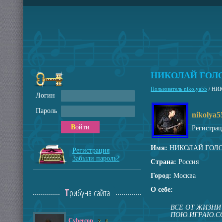
НИКОЛАЙ ГОЛ
Пользователь nikolya55
/
НИ
Логин
Пароль
nikolya5
Войти
Регистра
Имя:
НИКОЛАЙ ГОЛ
Регистрация
Забыли пароль?
Страна:
Россия
Город:
Москва
О себе:
Трибуна сайта
ВСЕ ОТ ЖИЗН
ПОЮ.ИГРАЮ.С
Cybercop
2
6