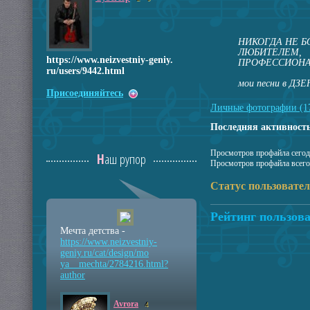
НИКОГДА НЕ Б
ЛЮБИТЕЛЕМ,
https://www.nei
zvestniy-geniy.
ПРОФЕССИОНА
ru/users/9442.h
tml
мои песни в ДЗ
Присоединяйтесь
Личные фотографии (1
Последняя активность
Просмотров профайла сегод
Наш рупор
Просмотров профайла всего
Статус пользовате
Рейтинг пользова
Мечта детства -
https://www.neizvestniy
-
geniy.ru/cat/design/mo
ya__mechta/2784216.html
?
author
Avrora
4