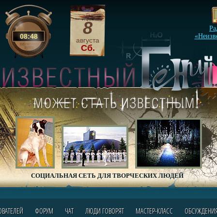
8
Ра
08
:
48
«Неизв
августа
Сб.
СОЦИАЛЬНАЯ СЕТЬ ДЛЯ ТВОРЧЕСКИХ ЛЮДЕЙ
ОВАТЕЛЕЙ
ФОРУМ
ЧАТ
ЛЮДИ ГОВОРЯТ
МАСТЕР-КЛАСС
ОБСУЖДЕНИ