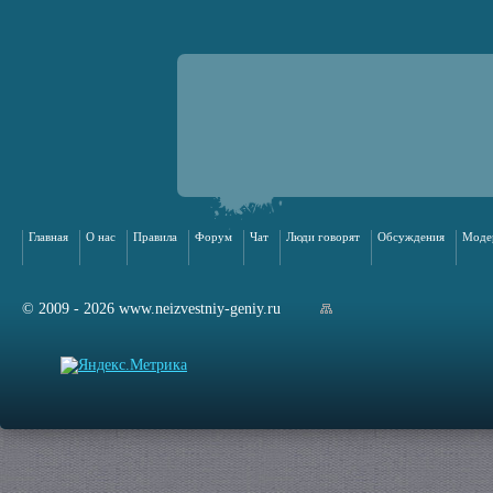
Главная
О нас
Правила
Форум
Чат
Люди говорят
Обсуждения
Моде
© 2009 - 2026 www.neizvestniy-geniy.ru
арта сайта