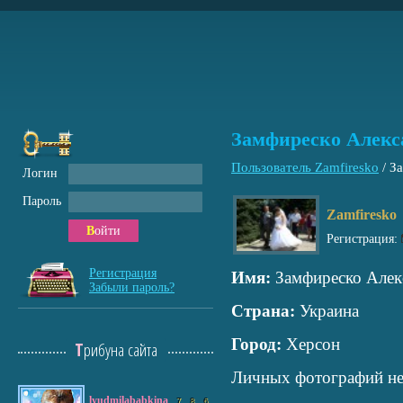
Замфиреско Алекс
Пользователь Zamfiresko
/
За
Логин
Пароль
Zamfiresko
Войти
Регистрация:
Регистрация
Имя:
Замфиреско Алек
Забыли пароль?
Страна:
Украина
Город:
Херсон
Трибуна сайта
Личных фотографий не
lyudmilababkina
7
8
6