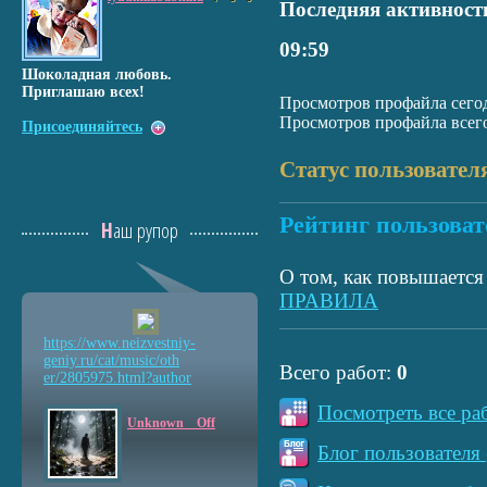
Последняя активност
09:59
Шоколадная любовь.
Приглашаю всех!
Просмотров профайла сегод
Просмотров профайла всего
Присоединяйтесь
Статус пользовател
Рейтинг пользоват
Наш рупор
О том, как повышается 
ПРАВИЛА
https://www.neizvestniy
-
geniy.ru/cat/music/oth
Всего работ:
0
er/2805975.html?author
Посмотреть все ра
Unknown__Off
Блог пользователя 