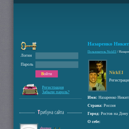
Назаренко Никит
Пользователь NickEI
/
Назаре
Логин
Пароль
NickEI
Войти
Регистрац
Регистрация
Забыли пароль?
Имя:
Назаренко Никит
Страна:
Россия
Трибуна сайта
Город:
Ростов на Дону
О себе:
shumov
8
6