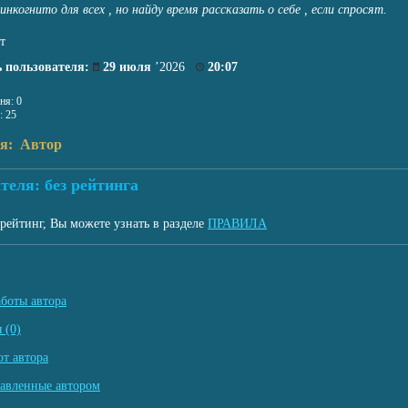
нкогнито для всех , но найду время рассказать о себе , если спросят.
т
 пользователя:
29 июля
’2026
20:07
ня: 0
: 25
ля: Автор
теля: без рейтинга
рейтинг, Вы можете узнать в разделе
ПРАВИЛА
аботы автора
 (0)
т автора
тавленные автором