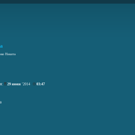
а
нко Никита
ия:
29 июня
’2014
03:47
а