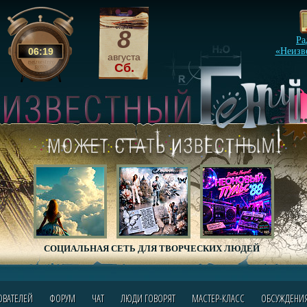
8
Ра
06
:
19
«Неизв
августа
Сб.
СОЦИАЛЬНАЯ СЕТЬ ДЛЯ ТВОРЧЕСКИХ ЛЮДЕЙ
ОВАТЕЛЕЙ
ФОРУМ
ЧАТ
ЛЮДИ ГОВОРЯТ
МАСТЕР-КЛАСС
ОБСУЖДЕНИ