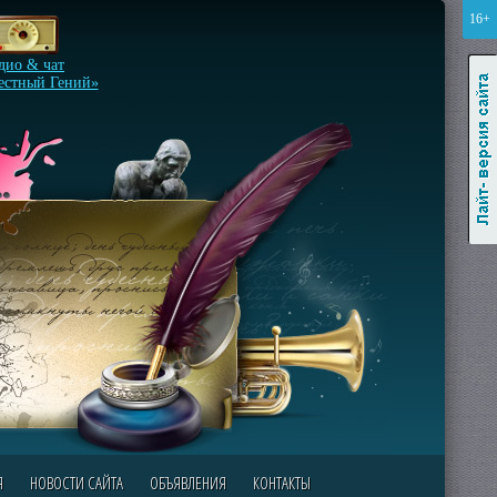
16+
Лайт-версия сайта
дио & чат
естный Гений»
Я
НОВОСТИ САЙТА
ОБЪЯВЛЕНИЯ
КОНТАКТЫ