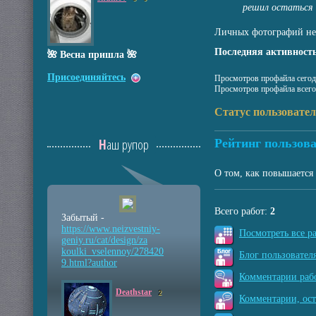
решил остаться и
Личных фотографий не
Последняя активность
🌺 Весна пришла 🌺
Присоединяйтесь
Просмотров профайла сегод
Просмотров профайла всего
Статус пользовате
Наш рупор
Рейтинг пользова
О том, как повышается 
Всего работ:
2
Забытый -
https://www.neizvestniy
-
Посмотреть все р
geniy.ru/cat/design/za
koulki_vselennoy/278420
Блог пользователя
9.html?author
Комментарии рабо
Deathstar
2
Комментарии, ос