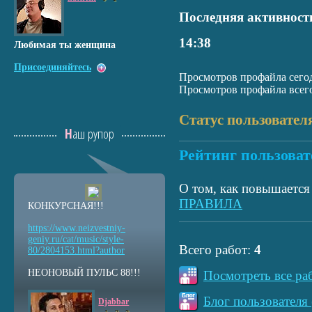
Последняя активност
14:38
Любимая ты женщина
Присоединяйтесь
Просмотров профайла сегод
Просмотров профайла всего
Статус пользовател
Наш рупор
Рейтинг пользоват
О том, как повышается 
ПРАВИЛА
КОНКУРСНАЯ!!!
https://www.neizvestniy
-
geniy.ru/cat/music/sty
le-
Всего работ:
4
80/2804153.html?auth
or
НЕОНОВЫЙ ПУЛЬС 88!!!
Посмотреть все ра
Блог пользователя 
Djabbar