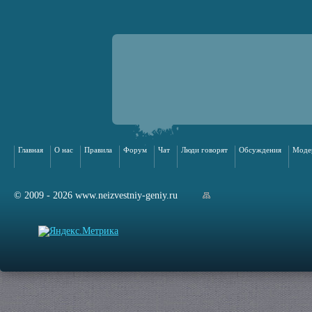
Главная
О нас
Правила
Форум
Чат
Люди говорят
Обсуждения
Моде
© 2009 - 2026 www.neizvestniy-geniy.ru
арта сайта