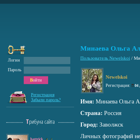
Минаева Ольга Ал
Пользователь Newelskoi
/
Ми
Логин
Пароль
Newelskoi
Войти
Регистрация:
04
Регистрация
Забыли пароль?
Имя:
Минаева Ольга А
Страна:
Россия
Трибуна сайта
Город:
Заволжск
Личных фотографий не
hattrick
6
1