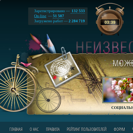
Зарегистрировано —
132 533
On-line
—
51 587
Загружено работ —
2 284 719
03
:
39
СОЦИАЛЬН
ГЛАВНАЯ
О НАС
ПРАВИЛА
РЕЙТИНГ ПОЛЬЗОВАТЕЛЕЙ
ФОРУМ