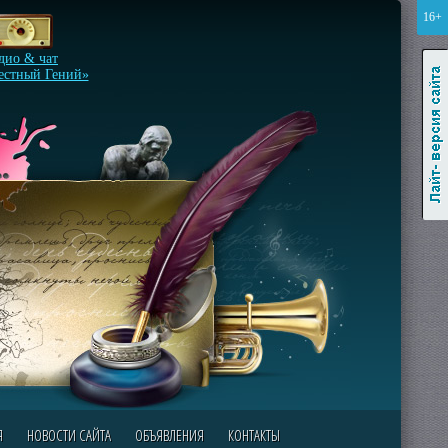
16+
Лайт-версия сайта
дио & чат
естный Гений»
Я
НОВОСТИ САЙТА
ОБЪЯВЛЕНИЯ
КОНТАКТЫ