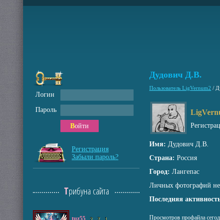
Дудович Д.В.
Пользователь LigVernum2
/
Д
Логин
Пароль
LigVer
Регистра
Войти
Имя:
Дудович Д.В.
Регистрация
Забыли пароль?
Страна:
Россия
Город:
Лангепас
Личных фотографий не
Трибуна сайта
Последняя активность
Просмотров профайла сегод
tuz55
2
7
1