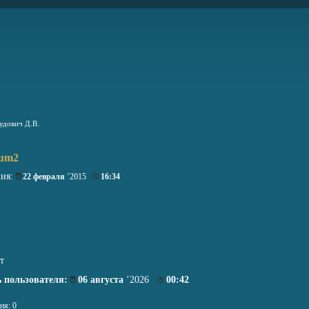
удович Д.В.
num2
ция:
22 февраля
’2015
16:34
т
 пользователя:
06 августа
’2026
00:42
ня: 0