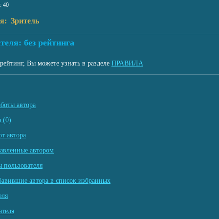
: 40
я: Зритель
теля: без рейтинга
рейтинг, Вы можете узнать в разделе
ПРАВИЛА
аботы автора
 (0)
т автора
тавленные автором
 пользователя
бавившие автора в список избранных
еля
ателя