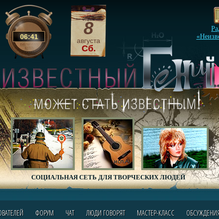
8
Ра
06
:
41
«Неизв
августа
Сб.
СОЦИАЛЬНАЯ СЕТЬ ДЛЯ ТВОРЧЕСКИХ ЛЮДЕЙ
ОВАТЕЛЕЙ
ФОРУМ
ЧАТ
ЛЮДИ ГОВОРЯТ
МАСТЕР-КЛАСС
ОБСУЖДЕНИ