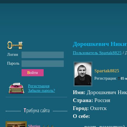
Дорошкевич Ники
Пользователь Spartak8825
/
Логин
Пароль
Spartak8825
Войти
Регистрация:
05 
Регистрация
Забыли пароль?
Имя:
Дорошкевич Ник
Страна:
Россия
Город:
Охотск
Трибуна сайта
О себе:
поэт -романтик)
Siberian
1
6
9