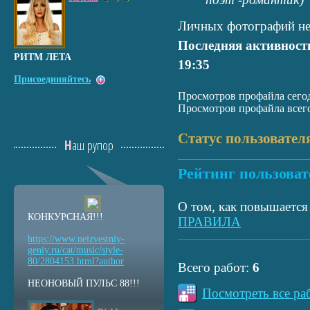
Личных фотографий не
Последняя активност
РИТМ ЛЕТА
19:35
Присоединяйтесь
Просмотров профайла сегод
Просмотров профайла всего
Статус пользовател
Наш рупор
Рейтинг пользоват
О том, как повышается 
КОНКУРСНАЯ!!!
ПРАВИЛА
https://www.neizvestniy
-
geniy.ru/cat/music/sty
le-
80/2804153.html?auth
or
Всего работ:
6
НЕОНОВЫЙ ПУЛЬС 88!!!
Посмотреть все ра