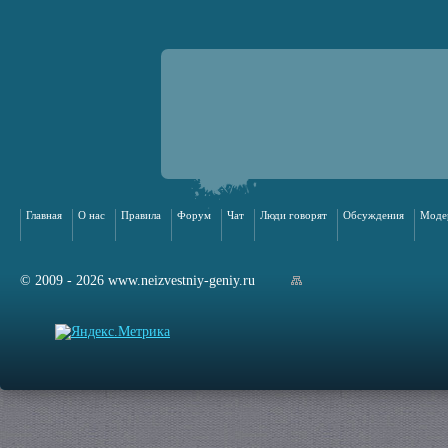
Главная
О нас
Правила
Форум
Чат
Люди говорят
Обсуждения
Моде
© 2009 - 2026 www.neizvestniy-geniy.ru
арта сайта