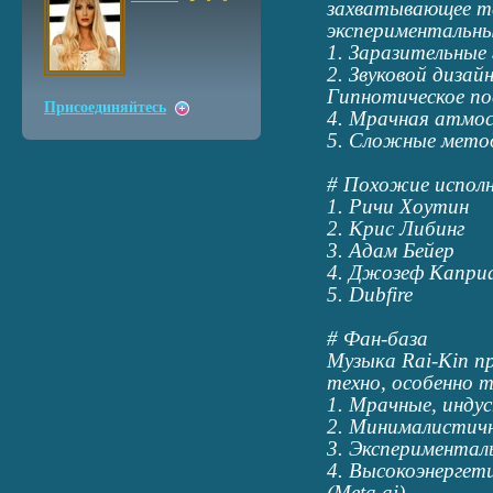
захватывающее т
экспериментальны
1. Заразительные
2. Звуковой дизай
Гипнотическое п
Присоединяйтесь
4. Мрачная атмо
5. Сложные мето
# Похожие испол
1. Ричи Хоутин
2. Крис Либинг
3. Адам Бейер
4. Джозеф Капри
5. Dubfire
# Фан-база
Музыка Rai-Kin п
техно, особенно 
1. Мрачные, инду
2. Минималистич
3. Экспериментал
4. Высокоэнергет
(Meta ai)