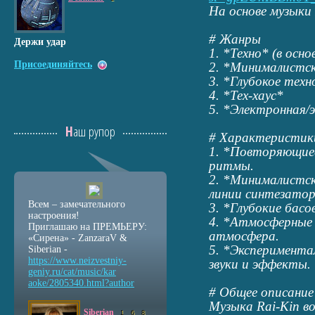
На основе музыки 
# Жанры
Держи удар
1. *Техно* (в осно
Присоединяйтесь
2. *Минималистск
3. *Глубокое техн
4. *Тех-хаус*
5. *Электронная/
Наш рупор
# Характеристик
1. *Повторяющие
ритмы.
2. *Минималистск
линии синтезатор
Всем – замечательного
3. *Глубокие бас
настроения!
4. *Атмосферные 
Приглашаю на ПРЕМЬЕРУ:
атмосфера.
«Сирена» - ZanzaraV &
5. *Эксперимент
Siberian -
https://www.neizvestniy
-
звуки и эффекты.
geniy.ru/cat/music/kar
aoke/2805340.html?autho
r
# Общее описание
Музыка Rai-Kin в
Siberian
1
6
8