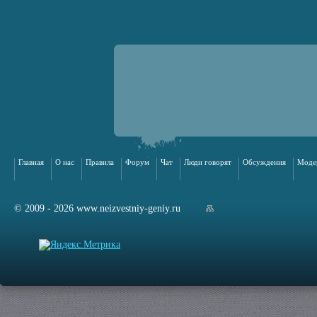
Главная
О нас
Правила
Форум
Чат
Люди говорят
Обсуждения
Моде
© 2009 - 2026 www.neizvestniy-geniy.ru
арта сайта