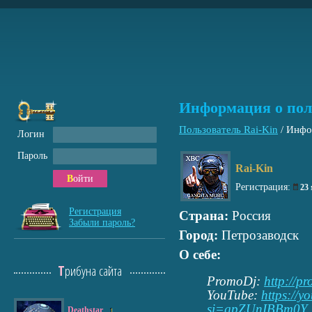
Информация о пол
Пользователь Rai-Kin
/
Инфо
Логин
Пароль
Rai-Kin
Войти
Регистрация:
23
Регистрация
Страна:
Россия
Забыли пароль?
Город:
Петрозаводск
О себе:
Трибуна сайта
PromoDj:
http://p
YouTube:
https://
si=gpZUnIBBm0Y
Deathstar
1