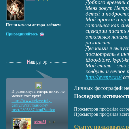
Доброго времени с
Меня зовут Петра
детей и подростк
Мой проект о при
готовился как сце
Песни качаем автора лобзаем
сценарии писать я
Присоединяйтесь
отказался нанима
разошлись.
Две книги я выпу
посмотреть в инт
iBookStore, kypit-k
Наш рупор
Мой стиль – это 
колдуны и вечное 
http://eventyr.ru/
сс
Личных фотографий не
И разомкнуть теперь никто не
Последняя активност
может этот круг!
https://www.neizvestniy
-
geniy.ru/cat/music/ney
Просмотров профайла сегод
roset/2805837.html?auth
or
Просмотров профайла всего
selena84
6
4
Статус пользовател