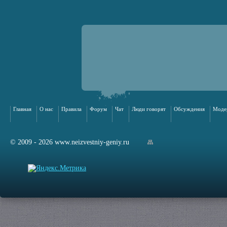
Главная
О нас
Правила
Форум
Чат
Люди говорят
Обсуждения
Моде
© 2009 - 2026 www.neizvestniy-geniy.ru
арта сайта