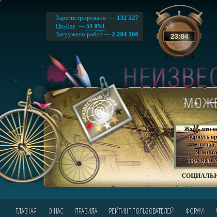
Зарегистрировано —
132 527
On-line
—
51 853
Загружено работ —
2 284 506
23
:
04
СОЦИАЛЬН
ГЛАВНАЯ
О НАС
ПРАВИЛА
РЕЙТИНГ ПОЛЬЗОВАТЕЛЕЙ
ФОРУМ