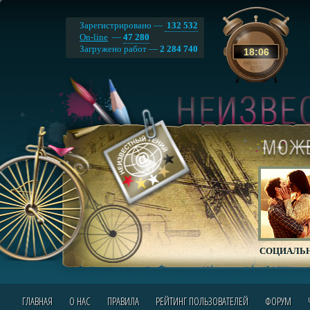
Зарегистрировано —
132 532
On-line
—
47 280
Загружено работ —
2 284 740
18
:
06
СОЦИАЛЬН
ГЛАВНАЯ
О НАС
ПРАВИЛА
РЕЙТИНГ ПОЛЬЗОВАТЕЛЕЙ
ФОРУМ