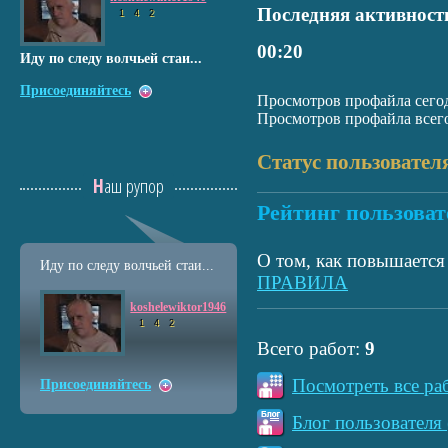
Последняя активност
1
4
2
00:20
Иду по следу волчьей стаи...
Присоединяйтесь
Просмотров профайла сегод
Просмотров профайла всего
Статус пользовател
Наш рупор
Рейтинг пользоват
О том, как повышается 
Иду по следу волчьей стаи...
ПРАВИЛА
koshelewiktor1946
1
4
2
Всего работ:
9
Посмотреть все ра
Присоединяйтесь
Блог пользователя 