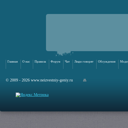
Главная
О нас
Правила
Форум
Чат
Люди говорят
Обсуждения
Моде
© 2009 - 2026 www.neizvestniy-geniy.ru
арта сайта