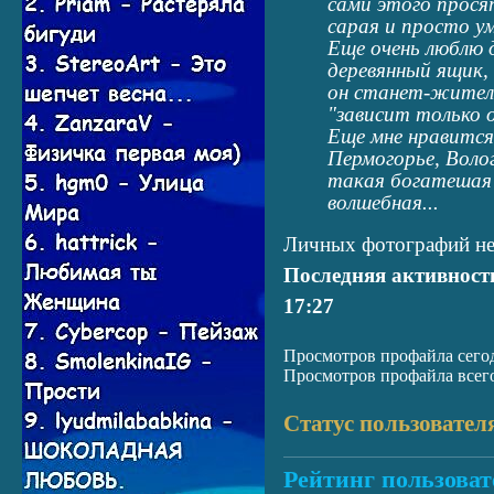
сами этого прося
сарая и просто у
Еще очень люблю 
деревянный ящик,
он станет-жителе
"зависит только 
Еще мне нравится 
Пермогорье, Волог
такая богатешая 
волшебная...
Личных фотографий не
Последняя активност
17:27
Просмотров профайла сегод
Просмотров профайла всего
Статус пользовател
Рейтинг пользоват