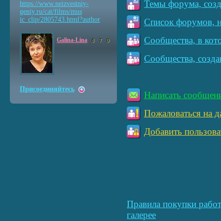
Темы форума, созд
https://www.neizvestniy
-
geniy.ru/cat/films/mus
ic_clip/2805743.html?au
thor
Список форумов, н
Сообщества, в кот
Galina-Lina
6
7
0
Сообщества, созда
Присоединяйтесь
Написать сообщен
Пожаловаться на д
Добавить пользова
Правила покупки работ
галерее