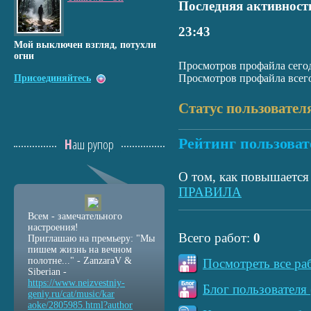
Последняя активност
23:43
Мой выключен взгляд, потухли
огни
Просмотров профайла сегод
Просмотров профайла всего
Присоединяйтесь
Статус пользовател
Рейтинг пользоват
Наш рупор
О том, как повышается 
ПРАВИЛА
Всем - замечательного
настроения!
Всего работ:
0
Приглашаю на премьеру: "Мы
пишем жизнь на вечном
полотне..." - ZanzaraV &
Посмотреть все ра
Siberian -
https://www.neizvestniy
-
Блог пользователя 
geniy.ru/cat/music/kar
aoke/2805985.html?autho
r