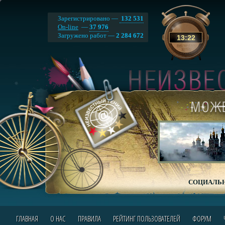
Зарегистрировано —
132 531
On-line
—
37 976
Загружено работ —
2 284 672
13
:
22
СОЦИАЛЬН
ГЛАВНАЯ
О НАС
ПРАВИЛА
РЕЙТИНГ ПОЛЬЗОВАТЕЛЕЙ
ФОРУМ