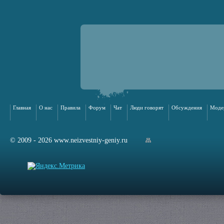
Главная
О нас
Правила
Форум
Чат
Люди говорят
Обсуждения
Моде
© 2009 - 2026 www.neizvestniy-geniy.ru
арта сайта