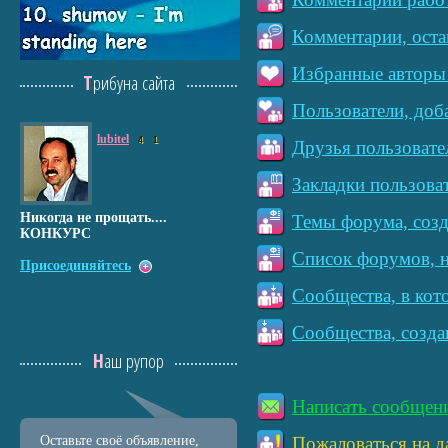
Комментарии, оста
Избранные авторы 
Трибуна сайта
Пользователи, доб
lubitel
4
1
Друзья пользовате
Закладки пользова
Никогда не прощать....
Темы форума, созд
КОНКУРС
Список форумов, н
Присоединяйтесь
Сообщества, в кот
Сообщества, созда
Наш рупор
Написать сообщен
Оставьте своё объявление,
Пожаловаться на д