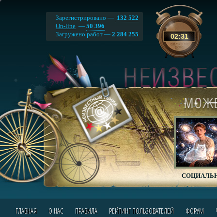
Зарегистрировано —
132 522
On-line
—
50 396
Загружено работ —
2 284 255
02
:
31
СОЦИАЛЬН
ГЛАВНАЯ
О НАС
ПРАВИЛА
РЕЙТИНГ ПОЛЬЗОВАТЕЛЕЙ
ФОРУМ