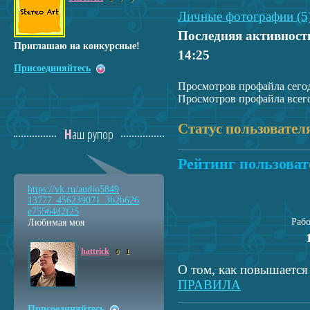
Личные фотографии (5
Последняя активност
Приглашаю на конкурсные!
14:25
Присоединяйтесь
Просмотров профайла сегод
Просмотров профайла всего
Статус пользовател
Наш рупор
Рейтинг пользоват
https://vk.ru/audio5849
13777_456239071_3b2b626
e75564d2f25
Раб
Любимая моя
hattrick
6
1
О том, как повышается 
ПРАВИЛА
Присоединяйтесь