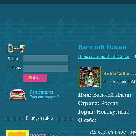
Василий Ильин
Пользователь RubinGuitar
/
В
Логин
Пароль
RubinGuitar
Войти
Регистрация:
08
Регистрация
Имя:
Василий Ильин
Забыли пароль?
Страна:
Россия
Город:
Новокузнецк
Трибуна сайта
О себе:
Автор стихов , му
StereoArt
2
7
0