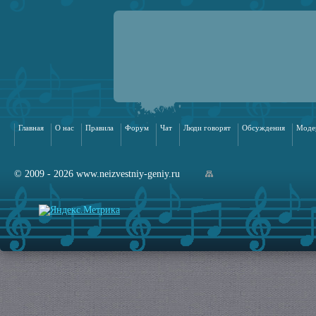
Главная
О нас
Правила
Форум
Чат
Люди говорят
Обсуждения
Моде
© 2009 - 2026 www.neizvestniy-geniy.ru
арта сайта