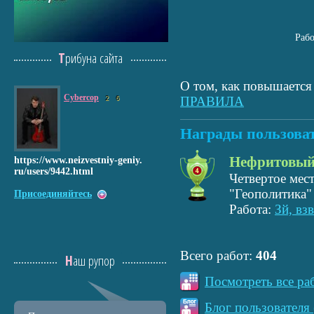
Раб
Трибуна сайта
О том, как повышается 
Cybercop
ПРАВИЛА
2
6
Награды пользова
Нефритовый
https://www.nei
zvestniy-geniy.
ru/users/9442.h
tml
Четвертое мес
"Геополитика" 
Присоединяйтесь
Работа:
Зй, вз
Всего работ:
404
Наш рупор
Посмотреть все ра
Блог пользователя 