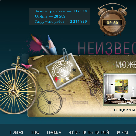
Зарегистрировано —
132 534
On-line
—
20 589
Загружено работ —
2 284 820
09
:
50
СОЦИАЛЬН
ГЛАВНАЯ
О НАС
ПРАВИЛА
РЕЙТИНГ ПОЛЬЗОВАТЕЛЕЙ
ФОРУМ