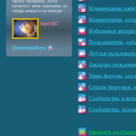
Прошу прощение, долго
мучился с этим скрипачем, ну
Комментарии работ
теперь можно и на конкурс
Комментарии, оста
Valeriy1977
3
4
Избранные авторы 
Пользователи, доб
Присоединяйтесь
Друзья пользовате
Закладки пользова
Темы форума, созд
Список форумов, н
Сообщества, в кот
Сообщества, созда
Написать сообщен