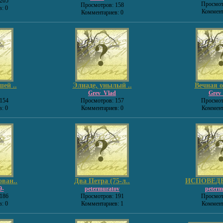
205
Просмот
Просмотров: 158
: 0
Коммент
Комментариев: 0
ей ..
Элиаде, унылый ..
Вечная о
Grev_Vlad
Grev
154
Просмотров: 157
Просмот
: 0
Комментариев: 0
Коммент
ван..
Два Петра (75-л..
ИСПОВЕДЬ
9-
petermuratov
peterm
186
Просмотров: 191
Просмот
: 0
Комментариев: 1
Коммент