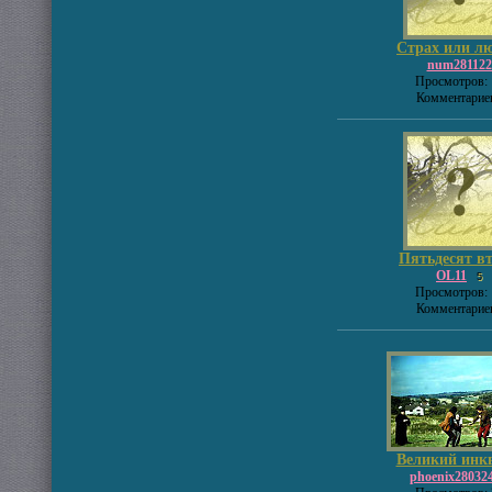
Страх или лю
num281122
Просмотров: 
Комментариев
Пятьдесят вт
OL11
5
Просмотров: 
Комментариев
Великий инкв
phoenix28032