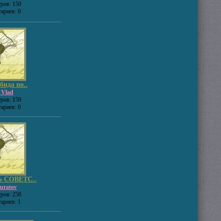
ров: 150
ариев: 0
бида по..
_Vlad
ров: 159
ариев: 0
 СОВЕТС..
uratov
ров: 258
ариев: 1