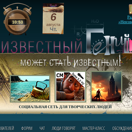
6
Ра
10
:
53
«Неизв
августа
Чт.
СОЦИАЛЬНАЯ СЕТЬ ДЛЯ ТВОРЧЕСКИХ ЛЮДЕЙ
ОВАТЕЛЕЙ
ФОРУМ
ЧАТ
ЛЮДИ ГОВОРЯТ
МАСТЕР-КЛАСС
ОБСУЖДЕНИ