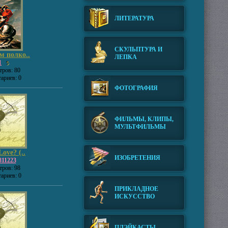
ЛИТЕРАТУРА
СКУЛЬПТУРА И
м полко..
ЛЕПКА
1
5
ров: 80
ариев: 0
ФОТОГРАФИЯ
ФИЛЬМЫ, КЛИПЫ,
МУЛЬТФИЛЬМЫ
Love? (..
ИЗОБРЕТЕНИЯ
11223
ров: 98
ариев: 0
ПРИКЛАДНОЕ
ИСКУССТВО
ПЛЭЙКАСТЫ