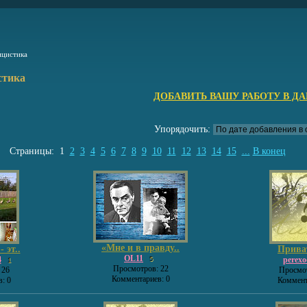
ицистика
стика
ДОБАВИТЬ ВАШУ РАБОТУ В Д
Упорядочить:
Страницы:
1
2
3
4
5
6
7
8
9
10
11
12
13
14
15
...
В конец
«Мне и в правду..
 эт..
Прива
OL11
4
perexo
5
1
Просмотров: 22
 26
Просмот
Комментариев: 0
: 0
Коммент