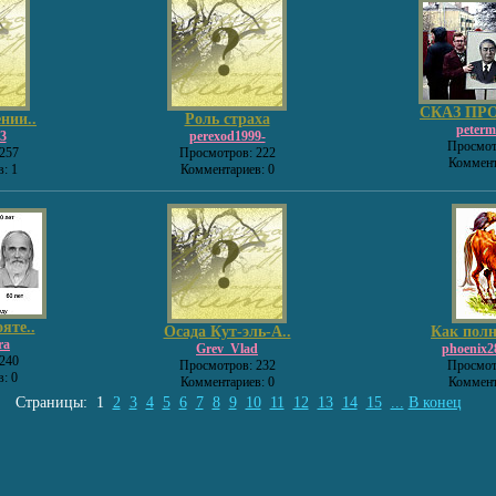
СКАЗ ПРО
нии..
Роль страха
peterm
3
perexod1999-
Просмот
257
Просмотров: 222
Коммент
: 1
Комментариев: 0
яте..
Осада Кут-эль-А..
Как полн
ra
Grev_Vlad
phoenix2
240
Просмотров: 232
Просмот
: 0
Комментариев: 0
Коммент
Страницы:
1
2
3
4
5
6
7
8
9
10
11
12
13
14
15
...
В конец