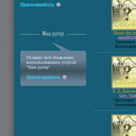
Присоединяйтесь
Наш рупор
About the ori
num281122
Просмотров:
Комментариев
Оставьте своё объявление,
воспользовавшись услугой
"Наш рупор"
Присоединяйтесь
Р. Х. Барлоу,
Grev_Vla
Просмотров: 
Комментариев