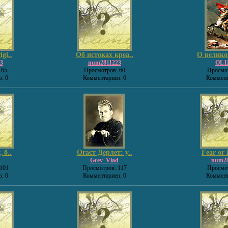
gi..
Об истоках креа..
О велико
3
num2811223
OL1
 65
Просмотров: 60
Просмот
: 0
Комментариев: 0
Коммент
 б..
Огаст Дерлет: у..
Fear or 
d
Grev_Vlad
num28
101
Просмотров: 117
Просмот
: 0
Комментариев: 0
Коммент