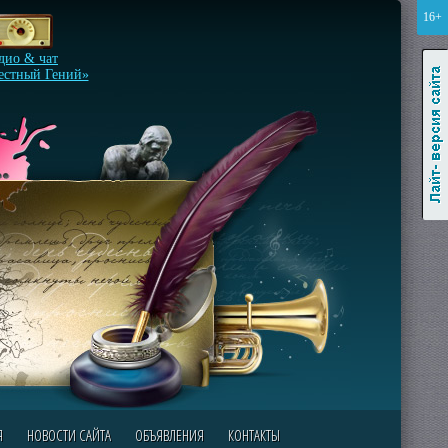
16+
Лайт-версия сайта
дио & чат
естный Гений»
Я
НОВОСТИ САЙТА
ОБЪЯВЛЕНИЯ
КОНТАКТЫ