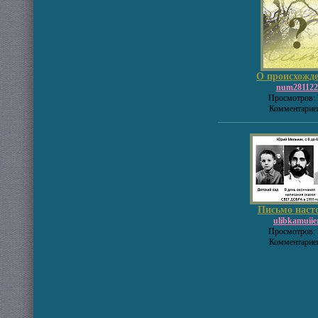
О происхожде
num281122
Просмотров: 
Комментариев
Письмо насто
ulibkamuiie
Просмотров: 
Комментариев