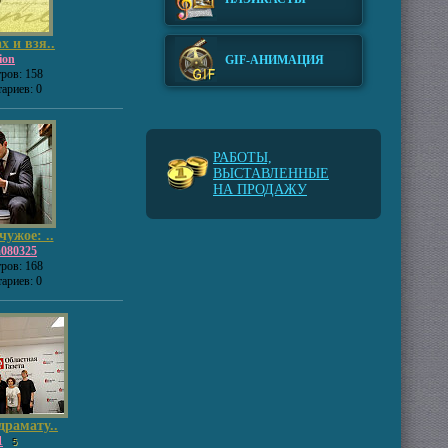
х и взя..
ion
GIF-АНИМАЦИЯ
ров: 158
ариев: 0
РАБОТЫ,
ВЫСТАВЛЕННЫЕ
НА ПРОДАЖУ
чужое: ..
a080325
ров: 168
ариев: 0
драмату..
1
5