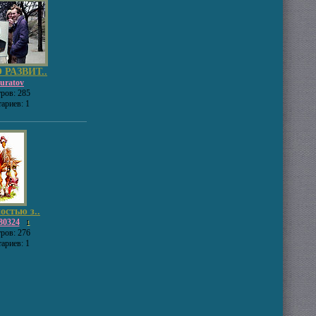
 РАЗВИТ..
uratov
ров: 285
ариев: 1
остью з..
80324
1
ров: 276
ариев: 1