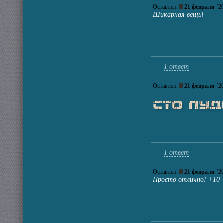
Оставлен:
21 февраля
’2
Шикарная вещь!
1 ответ
Оставлен:
21 февраля
’2
1 ответ
Оставлен:
21 февраля
’2
Просто отлично! +10