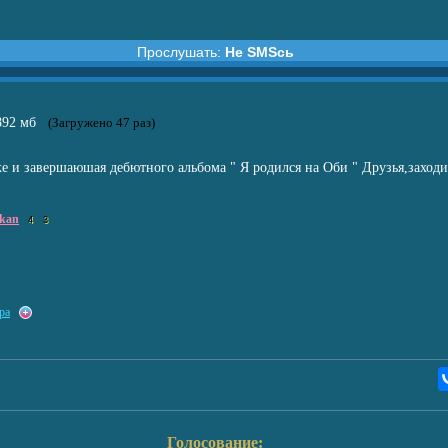
Прослушать:
Не SMSсь
Sсь
.892 мб
(Загружено 47 раз)
е и завершаюшая дебютного альбома " Я родился на Оби " Друзья,заходит
kan
4
3
ра
Голосование: