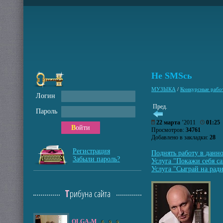
Не SMSсь
МУЗЫКА
/
Конкурсные рабо
Логин
Пред.
Пароль
22 марта
’2011
01:25
Войти
Просмотров:
34761
Добавлено в закладки:
28
Регистрация
Поднять работу в данн
Забыли пароль?
Услуга "Покажи себя са
Услуга "Сыграй на ради
Трибуна сайта
OLGA-M
6
9
9