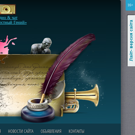
16+
Лайт-версия сайта
дио & чат
естный Гений»
Я
НОВОСТИ САЙТА
ОБЪЯВЛЕНИЯ
КОНТАКТЫ