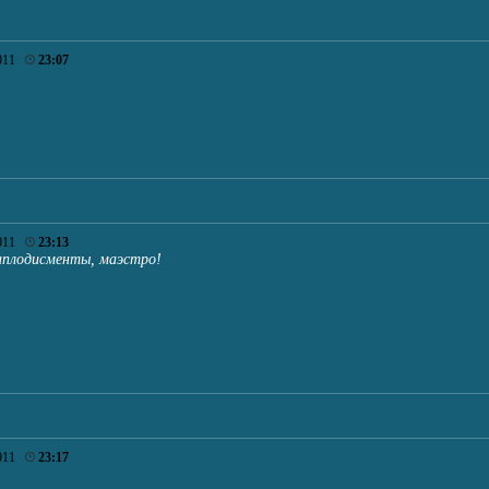
011
23:07
011
23:13
 аплодисменты, маэстро!
011
23:17