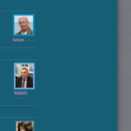
kuguar
4
4
WalelaW
9
9