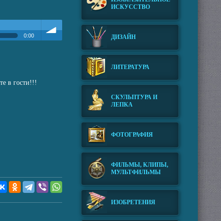
ИСКУССТВО
0:00
ДИЗАЙН
Громкость
ЛИТЕРАТУРА
е в гости!!!
СКУЛЬПТУРА И
ЛЕПКА
ФОТОГРАФИЯ
ФИЛЬМЫ, КЛИПЫ,
МУЛЬТФИЛЬМЫ
ИЗОБРЕТЕНИЯ