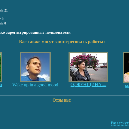
ей:
21
я:
0
ей:
0
ько зарегистрированные пользователи
Вас также могут заинтересовать работы:
о
О, ЖЕНЩИНА....
Wake up in a good mood
к
Отзывы:
Развернуть