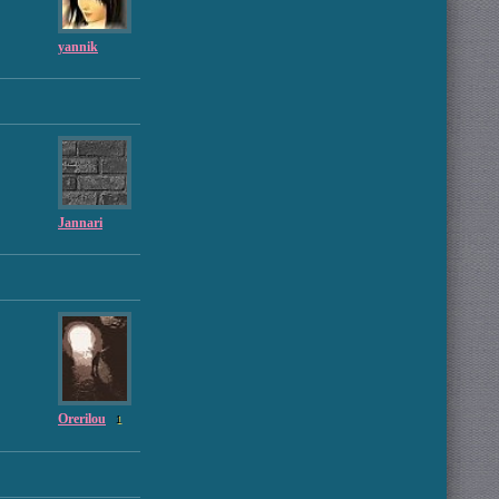
yannik
Jannari
Orerilou
1