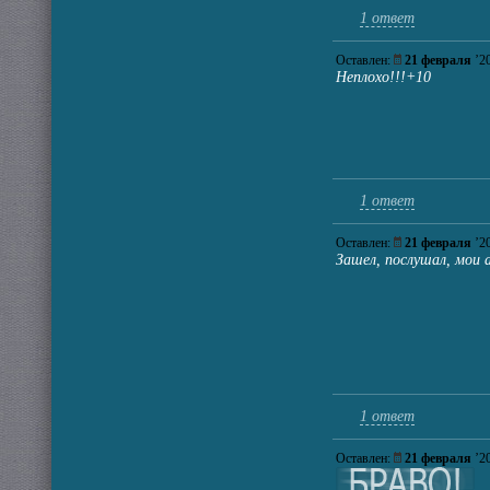
1 ответ
Оставлен:
21 февраля
’2
Неплохо!!!+10
1 ответ
Оставлен:
21 февраля
’2
Зашел, послушал, мои
1 ответ
Оставлен:
21 февраля
’2