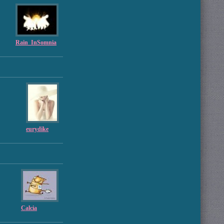
Rain_InSomnia
eurydike
Calcia