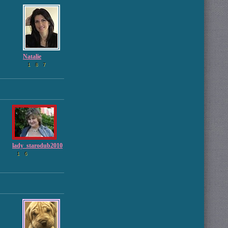
Natalie
1
8
7
lady_starodub2010
1
6