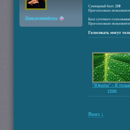
Суммарный балл:
210
Проголосовало пользовател
Присоединяйтесь
Балл суточного голосовани
Проголосовало пользовател
Голосовать могут тол
"Юнаты" - Я тольк
стон
Вниз ↓