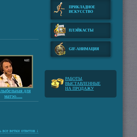
ПРИКЛАДНОЕ
ИСКУССТВО
ПЛЭЙКАСТЫ
GIF-АНИМАЦИЯ
РАБОТЫ,
ВЫСТАВЛЕННЫЕ
НА ПРОДАЖУ
олыбельная для
матэо.....
 все ветки ответов ↓