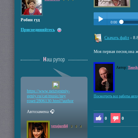
Робин гуд
0:00
Присоединяйтесь
Прослушать:
Не SM
Play /
Скачать файл
- 8
Моя первая песня,она ж
Наш рупор
Автор:
Taush
pause
https://www.neizvestniy
-
geniy.ru/cat/music/ney
Посмотреть все работы авто
roset/2806130.html?auth
or
Автозамена 🎧
0
0
verajurdi4
3
6
4