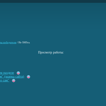
ты победители
/
Не SMSсь
Просмотр работы:
ом разделе
м" (шапка сайта)
о сам"