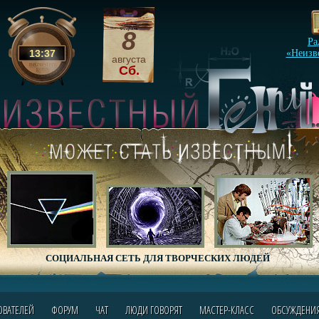
8
Ра
13
:
37
«Неизв
августа
Сб.
СОЦИАЛЬНАЯ СЕТЬ ДЛЯ ТВОРЧЕСКИХ ЛЮДЕЙ
ОВАТЕЛЕЙ
ФОРУМ
ЧАТ
ЛЮДИ ГОВОРЯТ
МАСТЕР-КЛАСС
ОБСУЖДЕНИ