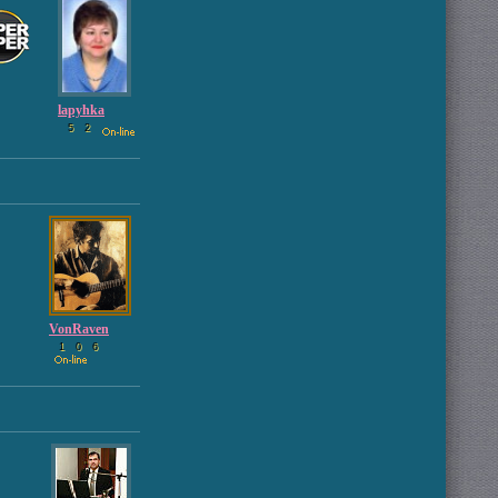
lapyhka
5
2
VonRaven
1
0
6