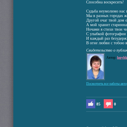
Способна воскресить!
Судьба неумолимо нас 
Мы в разных городах ж
Другой очаг твой дом о
А мой хранит старинна
Ночами я стихи твои ч
С улыбкой фотографии
И каждый раз безудерж
В огне любви с тобою я
Свидетельство о публи
Автор:
lapyh
Посмотреть все работы авто
85
0