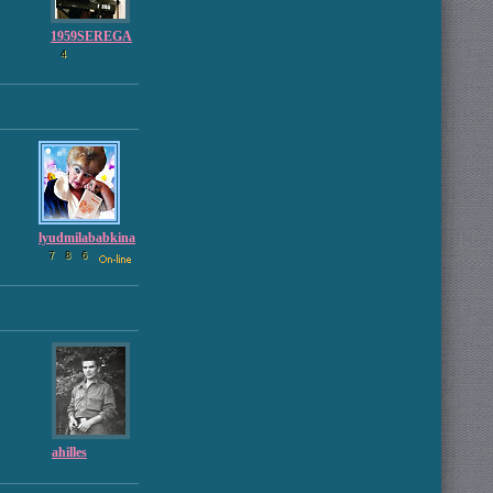
1959SEREGA
4
lyudmilababkina
7
8
6
ahilles