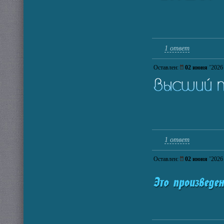
1 ответ
Оставлен:
02 июня
’202
1 ответ
Оставлен:
02 июня
’202