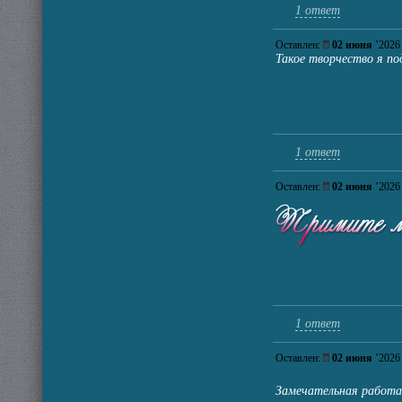
1 ответ
Оставлен:
02 июня
’202
Такое творчество я п
1 ответ
Оставлен:
02 июня
’202
1 ответ
Оставлен:
02 июня
’202
Замечательная работа!