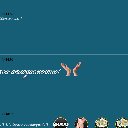
6
13:57
оддерживаю!!!
6
14:07
6
14:18
!!!!!!! Браво соавторам!!!!!