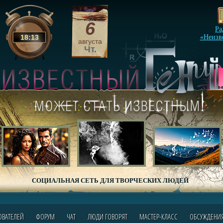
6
Ра
18
:
13
«Неизв
августа
Чт.
СОЦИАЛЬНАЯ СЕТЬ ДЛЯ ТВОРЧЕСКИХ ЛЮДЕЙ
ОВАТЕЛЕЙ
ФОРУМ
ЧАТ
ЛЮДИ ГОВОРЯТ
МАСТЕР-КЛАСС
ОБСУЖДЕНИ