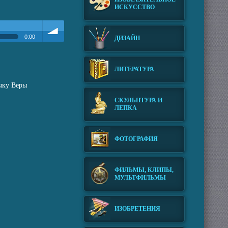
ИСКУССТВО
0:00
ДИЗАЙН
Громкость
ЛИТЕРАТУРА
ичку Веры
СКУЛЬПТУРА И
ЛЕПКА
ФОТОГРАФИЯ
ФИЛЬМЫ, КЛИПЫ,
МУЛЬТФИЛЬМЫ
ИЗОБРЕТЕНИЯ