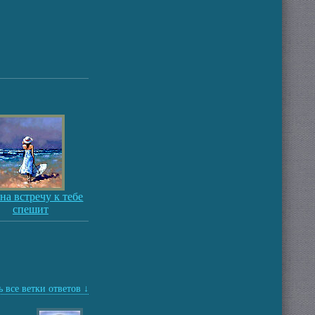
на встречу к тебе
спешит
 все ветки ответов ↓