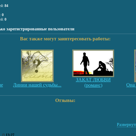
ей:
84
я:
0
ей:
0
ько зарегистрированные пользователи
Вас также могут заинтересовать работы:
ЗАКАТ ЛЮБВИ
не
Линии нашей судьбы...
Она 
(романс)
Отзывы:
Развернуть
6
13:27