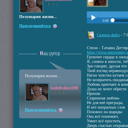
1
4
1
Полушария жизни...
0:00
Присоединяйтесь
Прослушать:
Старин
Play /
Скачать файл
- 7
Стихи - Татьяна Дегтя
Наш рупор
https://www.neizvestniy-g
Грохочет сердце в ожид
Я, словно в юности, те
Зря говорят, друзья что
Твой взгляд неравноду
pause
Нагие чувства кутаем с
Полушария жизни...
Не возвратить свиданья
Любовь крепчает и конь
koshelewiktor1946
Душа не хочет обрести 
1
4
1
Припев:
Старинная любовь-
Не для неё преграды,
И нет напрасных слов
Присоединяйтесь
Похожих на шарады.
Она всё понимает,
Умеет всё простить,
Дверь счастью открывае