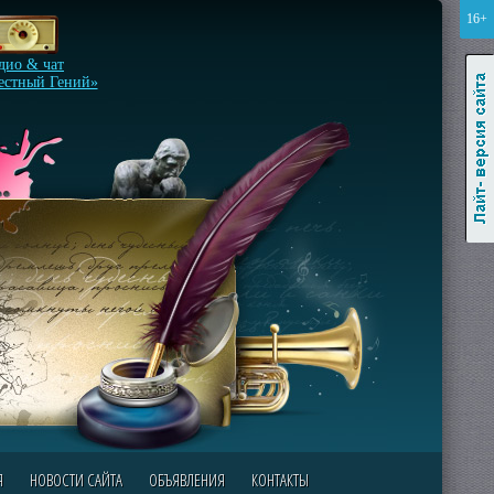
16+
Лайт-версия сайта
дио & чат
естный Гений»
Я
НОВОСТИ САЙТА
ОБЪЯВЛЕНИЯ
КОНТАКТЫ