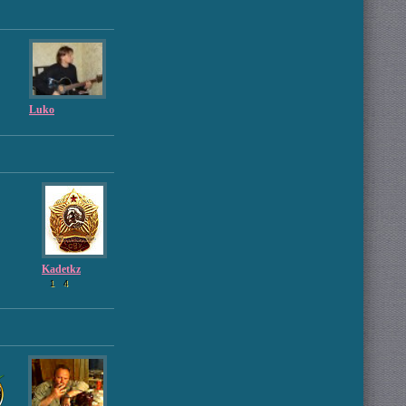
Luko
Kadetkz
1
4