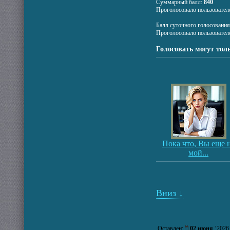
Суммарный балл:
840
Проголосовало пользовател
Балл суточного голосовани
Проголосовало пользовател
Голосовать могут тол
Пока что, Вы еще 
мой...
Вниз ↓
Оставлен:
02 июня
’202