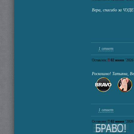
Вера, спасибо за ЧУ
1 ответ
Оставлен:
02 июня
’202
Роскошно! Татьяна, Ве
1 ответ
Оставлен:
02 июня
’202