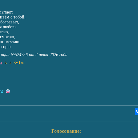
пытает:
ивём с тобой,
богревает,
я любовь.
итаю,
 смотрю,
но мечтаю:
 горю.
кации №524756 от 2 июня 2026 года
ka
5
2
ра
Голосование: