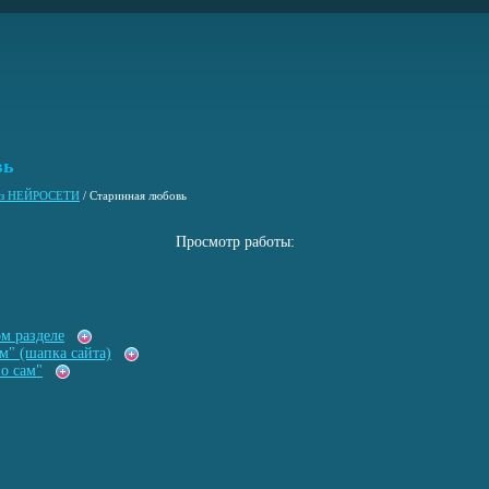
вь
 из НЕЙРОСЕТИ
/
Старинная любовь
Просмотр работы:
ом разделе
м" (шапка сайта)
о сам"