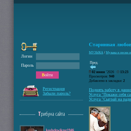
Старинная любо
МУЗЫКА
/
Музыка и песни
Логин
Пред.
Пароль
02 июня
’2026
13:23
Войти
Просмотров:
940
Добавлено в закладки:
2
Регистрация
Поднять работу в данн
Забыли пароль?
Услуга "Покажи себя са
Услуга "Сыграй на ради
Трибуна сайта
koshelewiktor1946