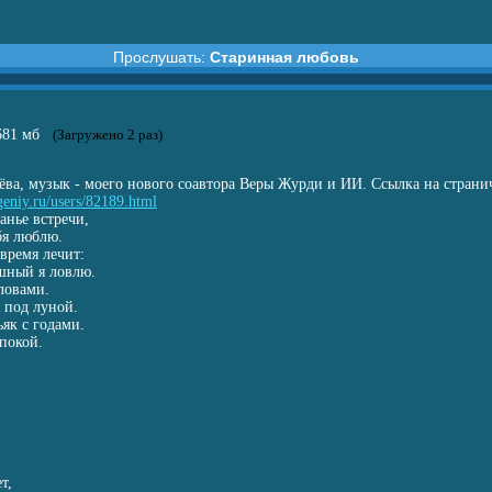
Прослушать:
Старинная любовь
ная любовь
.681 мб
(Загружено 2 раз)
рёва, музык - моего нового соавтора Веры Журди и ИИ. Ссылка на стран
eniy.ru/users/8
2189.html
анье встречи,
бя люблю.
 время лечит:
шный я ловлю.
ловами.
 под луной.
як с годами.
покой.
т,